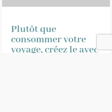
Plutôt que
consommer votre
voyage, créez le avec
nous
Nos voyages sur-mesure sont aussi uniques
que nos voyageurs. Faites-nous part de vos
attentes, de vos envies, voir de vos rêves, et
nous concevrons avec vous le voyage qui
vous ressemble.